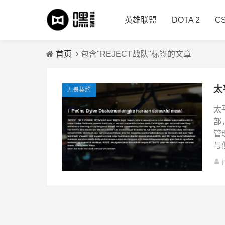
英雄联盟
DOTA 2
C
首页
包含"REJECT战队"标签的文章
太
无畏契约
太
部
管
与