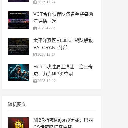
2025-12-24
VCT合作伙伴队伍名单将每两
年评估一次
2025-12-24
太平洋赛区REJECT战队解散
VALORANT分部
2025-12-24
Heroic决胜局上演让二追三奇
迹，力克NIP勇夺冠
2025-12-12
随机图文
MIBR折戟Major预选赛：巴西
CS传奇陷阵客更替