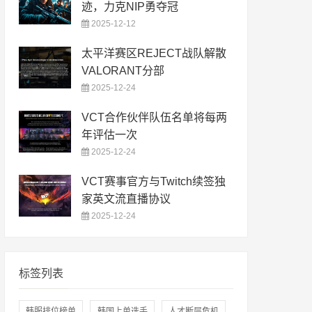
迹，力克NIP勇夺冠
2025-12-12
太平洋赛区REJECT战队解散
VALORANT分部
2025-12-24
VCT合作伙伴队伍名单将每两
年评估一次
2025-12-24
VCT赛事官方与Twitch续签独
家英文流直播协议
2025-12-24
标签列表
韩服排位榜单
韩国上单选手
人才断层危机