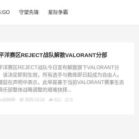
S:GO
守望先锋
星际争霸
平洋赛区REJECT战队解散VALORANT分部
平洋赛区REJECT战队今日宣布解散旗下VALORANT分
，该决定即刻生效，所有选手与教练即日起成为自由人。
理层在声明中表示，此举是基于当前VALORANT赛事生态
俱乐部整体战略调整的艰难抉择...
jm@8888
2025-12-24
611
0