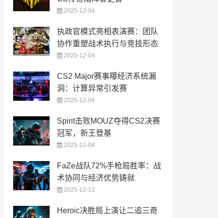
2025-12-04
执政官模式亮相表演赛：团队
协作重塑战术执行与竞技形态
2025-12-04
CS2 Major赛事曝经济系统漏
洞：计算异常引发赛
2025-12-04
Spirit击败MOUZ夺得CS2决赛
冠军，新王登基
2025-12-04
FaZe战队72%手枪局胜率：战
术协同与经济优势铸就
2025-12-12
Heroic决胜局上演让二追三奇