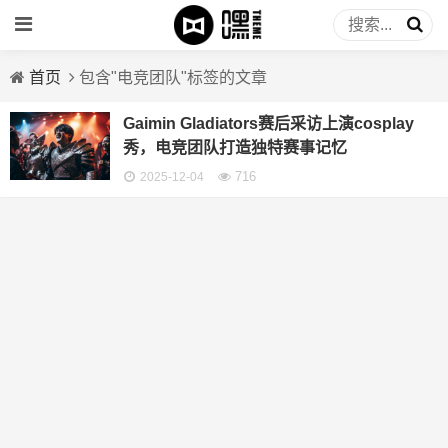
首页
包含"电竞团队"标签的文章
Gaimin Gladiators赛后采访上演cosplay
秀，电竞团队打造独特赛事记忆
716
2025-12-04